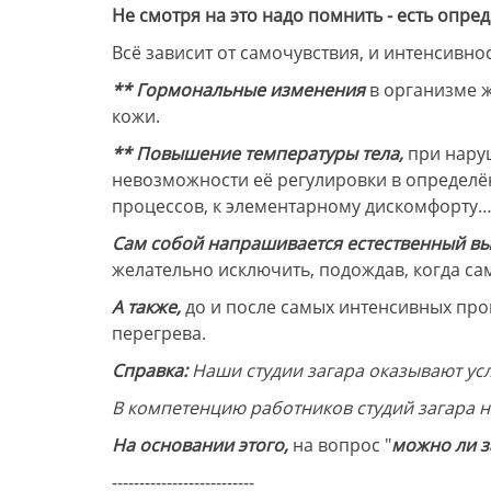
Не смотря на это надо помнить - есть опре
Всё зависит от самочувствия, и интенсивн
** Гормональные изменения
в организме ж
кожи.
** Повышение температуры тела,
при наруш
невозможности её регулировки в определё
процессов, к элементарному дискомфорту…
Сам собой напрашивается естественный вы
желательно исключить, подождав, когда са
А также,
до и после самых интенсивных проц
перегрева.
Справка:
Наши студии загара оказывают ус
В компетенцию работников студий загара н
На основании этого,
на вопрос "
можно ли з
--------------------------