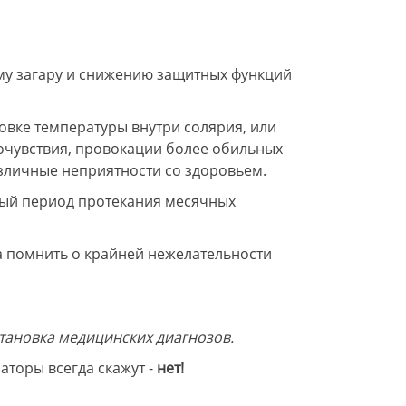
му загару и снижению защитных функций
овке температуры внутри солярия, или
очувствия, провокации более обильных
зличные неприятности со здоровьем.
вный период протекания месячных
да помнить о крайней нежелательности
становка медицинских диагнозов.
аторы всегда скажут -
нет!