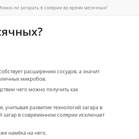
ожно ли загорать в солярии во время месячных?
сячных?
собствует расширению сосудов, а значит
азличных микробов.
дствии чего можно получить как
, учитывая развитие технологий загара в
ый загар в современном солярии исключает
аже намёка на него.