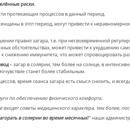
делённые риски.
ости протекающих процессов в данный период.
енщины в этот период, могут привести к неравномерно
ении правил загара, т.е. при несвоевременной регулир
нных обстоятельствах, может привести к ухудшению сам
 к снижению иммунитета, что может спровоцировать ра
вод -
загар в солярии, тем более на солнце, в интенси
мочувствие станет более стабильным.
ессов, время сеанса загара есть смысл снизить, и всег
луги по обеспечению физического комфорта.
е входят советы медицинского характера, тем более, по
агорать в солярии во время месячных
?" наши администр