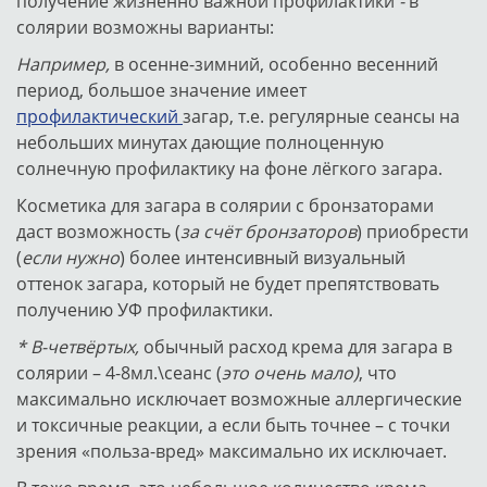
получение жизненно важной профилактики
-
в
солярии возможны варианты:
Например,
в осенне-зимний, особенно весенний
период, большое значение имеет
профилактический
загар, т.е. регулярные сеансы на
небольших минутах дающие полноценную
солнечную профилактику на фоне лёгкого загара.
Косметика для загара в солярии с бронзаторами
даст возможность (
за счёт бронзаторов
) приобрести
(
если нужно
) более интенсивный визуальный
оттенок загара, который не будет препятствовать
получению УФ профилактики.
* В-четвёртых,
обычный расход крема для загара в
солярии – 4-8мл.\сеанс (
это очень мало)
, что
максимально исключает возможные аллергические
и токсичные реакции, а если быть точнее – с точки
зрения «польза-вред» максимально их исключает.