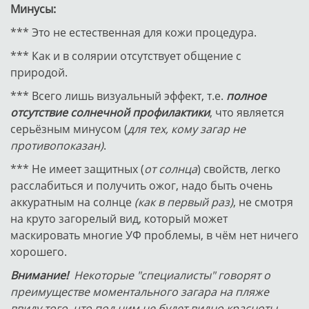
Минусы:
*** Это не естественная для кожи процедура.
*** Как и в солярии отсутствует общение с
природой.
*** Всего лишь визуальный эффект, т.е.
полное
отсутствие солнечной профилактики
, что является
серьёзным минусом (
для тех, кому загар не
противопоказан)
.
*** Не имеет защитных (
от солнца
) свойств, легко
расслабиться и получить ожог, надо быть очень
аккуратным на солнце
(как в первый раз)
, не смотря
на круто загорелый вид, который может
маскировать многие УФ проблемы, в чём нет ничего
хорошего.
Внимание!
Некоторые "специалисты" говорят о
преимуществе моментального загара на пляже
ввиду того, что под ним не будет видно красноты,