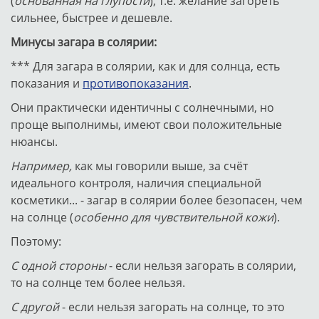
(
основанная на глупости
), т.е. желание загореть
сильнее, быстрее и дешевле.
Минусы загара в солярии:
*** Для загара в солярии, как и для солнца, есть
показания и
противопоказания
.
Они практически идентичны с солнечными, но
проще выполнимы, имеют свои положительные
нюансы.
Например,
как мы говорили выше,
за счёт
идеального контроля, наличия специальной
косметики... - загар в солярии более безопасен, чем
на солнце (
особенно для чувствительной кожи
).
Поэтому:
С одной стороны
- если нельзя загорать в солярии,
то на солнце тем более нельзя.
С другой
- если нельзя загорать на солнце, то это