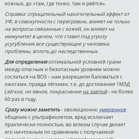
кожных, до «там, где тонко, там и рвётся».
Справка:
отрицательный накопительный эффект от
УФ, в совокупности с перегревом, влияет не только
на вопросы связанные с кожей, он влияет на
иммунитет в целом, что ставит под угрозу
усугубления все существующие у человека
проблемы, вплоть до наследственных.
Для определения
оптимальной условной грани
между опасным и безопасным уровнем можно
сослаться на ВОЗ – нам разрешили баловаться с
ожогами, правда лёгкими, т.е. до достижения 1МЭД
(
лёгкое, но явное, покраснение
на завтра
) - не более
60 раз в году.
Сразу можно заметить
- эволюционно
умеренное
общение с ультрафиолетом, вред исключает
практически полностью, во всяком случае делает
его ничтожным по сравнению с получаемой