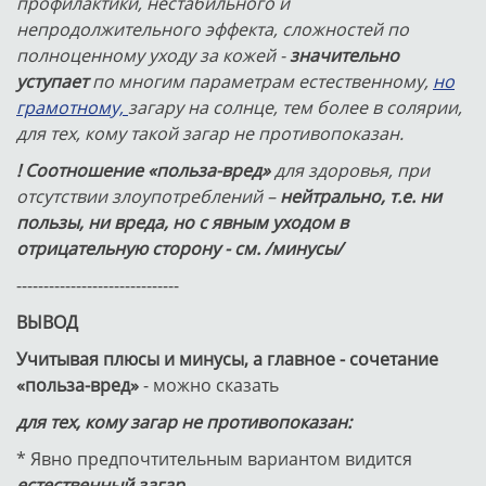
профилактики, нестабильного и
непродолжительного эффекта, сложностей по
полноценному уходу за кожей -
значительно
уступает
по многим параметрам естественному,
но
грамотному,
загару на солнце, тем более в солярии,
для тех, кому такой загар не противопоказан.
! Соотношение «польза-вред»
для здоровья, при
отсутствии злоупотреблений –
нейтрально, т.е. ни
пользы, ни вреда, но с явным уходом в
отрицательную сторону - см. /минусы/
------------------------------
ВЫВОД
Учитывая плюсы и минусы,
а главное - сочетание
«польза-вред»
- можно сказать
для тех, кому загар не противопоказан:
* Явно предпочтительным вариантом видится
естественный загар.