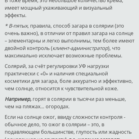
В тоже время, это небольшое количество крема,
имеет мощный ухаживающий и визуальный
эффекты.
* В-пятых,
правила, способ загара в солярии (это
очень важно), в отличии от правил загара на солнце
– элементарны и легко выполнимы, тем более имеют
двойной контроль (
клиент-администратор
), что
максимально исключает возможные проблемы.
Солярий, за счёт регулировки УФ нагрузки
практически с «0» и наличия специальной
косметики для загара, боле аккуратно и эффективно,
чем солнце, относится к чувствительной коже.
Например,
горят в солярии в тысячи раз меньше,
чем на пляжах… огородах.
Если на солнце ожог, ввиду сложности контроля -
обычное дело, то ожог в солярии – это, в
подавляющем большинстве, глупость или жадность