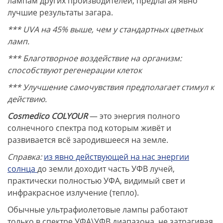
лампам других производителей, предлагая явно
лучшие результаты загара.
*** UVA на 45% выше, чем у стандартных цветных
ламп.
*** Благотворное воздействие на организм:
способствуют регенерации клеток
*** Улучшение самочувствия предполагает стимул к
действию.
Cosmedico COLYOUR
— это энергия полного
солнечного спектра под которым живёт и
развивается всё зародившееся на земле.
Справка:
из явно действующей на нас энергии
солнца
до земли доходит часть УФВ лучей,
практически полностью УФА, видимый свет и
инфракрасное излучение (тепло).
Обычные ультрафиолетовые лампы работают
только в спектре УФА\УФВ диапазона, не затрагивая