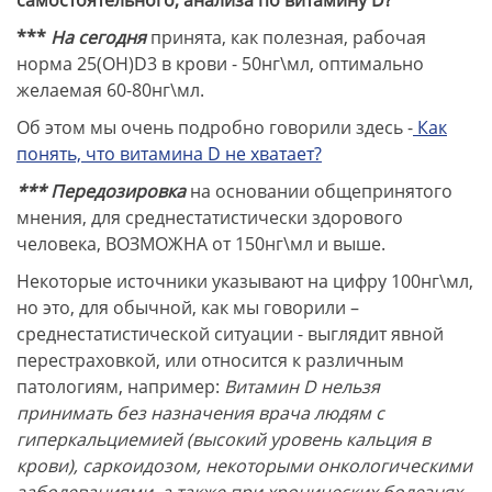
***
На сегодня
принята, как полезная, рабочая
норма
25(ОН)D3 в крови - 50нг\мл, оптимально
желаемая 60-80нг\мл.
Об этом мы очень подробно говорили здесь -
Как
понять, что витамина D не хватает?
*** Передозировка
на основании общепринятого
мнения, для среднестатистически здорового
человека, ВОЗМОЖНА от 150нг\мл и выше.
Некоторые источники указывают на цифру 100нг\мл,
но это, для обычной, как мы говорили –
среднестатистической ситуации - выглядит явной
перестраховкой, или относится к различным
патологиям, например:
Витамин D нельзя
принимать без назначения врача людям с
гиперкальциемией (высокий уровень кальция в
крови), саркоидозом, некоторыми онкологическими
заболеваниями, а также при хронических болезнях