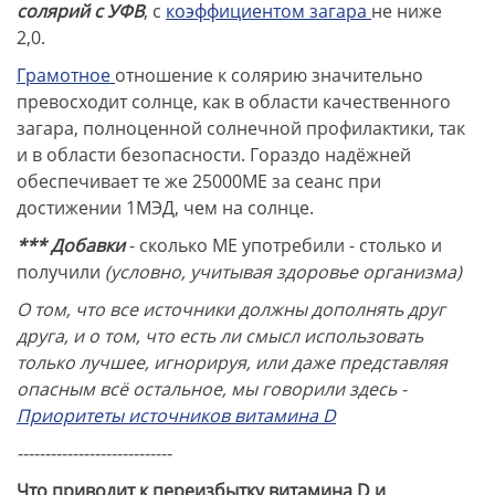
солярий с УФВ
, c
коэффициентом загара
не ниже
2,0.
Грамотное
отношение к солярию значительно
превосходит солнце, как в области качественного
загара, полноценной солнечной профилактики, так
и в области безопасности. Гораздо надёжней
обеспечивает те же 25000МЕ за сеанс при
достижении 1МЭД, чем на солнце.
*** Добавки
- сколько МЕ употребили - столько и
получили
(условно, учитывая здоровье организма)
О том, что все источники должны дополнять друг
друга, и о том, что есть ли смысл использовать
только лучшее, игнорируя, или даже представляя
опасным всё остальное, мы говорили здесь -
Приоритеты источников витамина D
----------------------------
Что приводит к переизбытку витамина D и