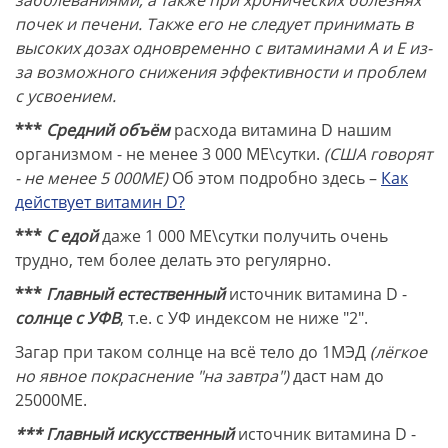
почек и печени. Также его не следует принимать в
высоких дозах одновременно с витаминами A и E из-
за возможного снижения эффективности и проблем
с усвоением.
***
Средний объём
расхода витамина D нашим
организмом - не менее 3 000 МЕ\сутки.
(США говорят
- не менее 5 000МЕ)
Об этом подробно здесь –
Как
действует витамин D?
***
С едой
даже 1 000 МЕ\сутки получить очень
трудно, тем более делать это регулярно.
***
Главный естественный
источник витамина D -
солнце с УФВ
, т.е. с УФ индексом не ниже "2".
Загар при таком солнце на всё тело до 1МЭД
(лёгкое
но явное покраснение "на завтра")
даст нам до
25000МЕ.
*** Главный искусственный
источник витамина D -