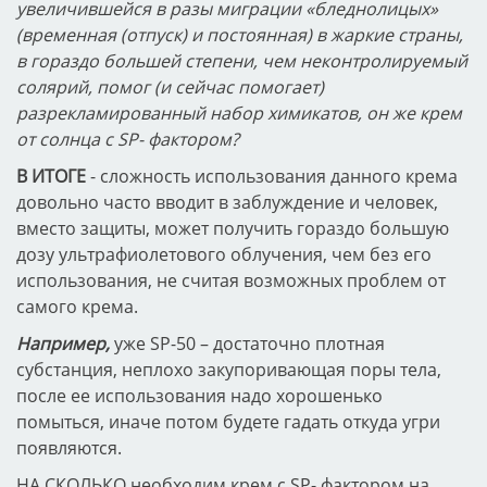
увеличившейся в разы миграции «бледнолицых»
(временная (отпуск) и постоянная) в жаркие страны,
в гораздо большей степени, чем неконтролируемый
солярий, помог (и сейчас помогает)
разрекламированный набор химикатов, он же крем
от солнца с SP- фактором?
В ИТОГЕ
- сложность использования данного крема
довольно часто вводит в заблуждение и человек,
вместо защиты, может получить гораздо большую
дозу ультрафиолетового облучения, чем без его
использования, не считая возможных проблем от
самого крема.
Например,
уже SP-50 – достаточно плотная
субстанция, неплохо закупоривающая поры тела,
после ее использования надо хорошенько
помыться, иначе потом будете гадать откуда угри
появляются.
НА СКОЛЬКО необходим крем с SP- фактором на