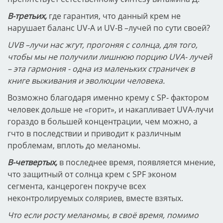
В-третьих,
где гарантия, что данный крем не
нарушает баланс UV-А и UV-В –лучей по сути своей?
UVВ –лучи нас жгут, прогоняя с солнца, для того,
чтобы мы не получили лишнюю порцию UVА- лучей
– эта гармония - одна из маленьких страничек в
книге выживания и эволюции человека.
Возможно благодаря именно крему с SP- фактором
человек дольше не «горит», и накапливает UVА-лучи
гораздо в большей концентрации, чем можно, а
гчто в последствии и приводит к различным
проблемам, вплоть до меланомы.
В-четвертых,
в последнее время, появляется мнение,
что защитный от солнца крем с SPF эконом
сегмента, канцероген покруче всех
неконтролируемых соляриев, вместе взятых.
Что если росту меланомы, в своё время, помимо